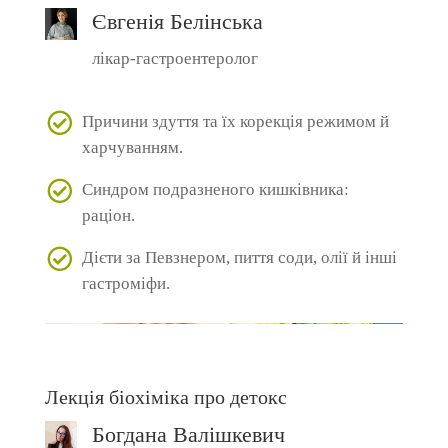
Євгенія Белінська
лікар-гастроентеролог
Причини здуття та їх корекція режимом й
харчуванням.
Синдром подразненого кишківника:
раціон.
Дієти за Певзнером, пиття соди, олії й інші
гастроміфи.
Лекція біохіміка про детокс
Богдана Валішкевич