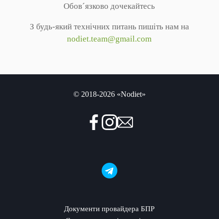
Обов´язково дочекайтесь
З будь-який технічних питань пишіть нам на
nodiet.team@gmail.com
© 2018-2026 «Nodiet»
Документи провайдера БПР