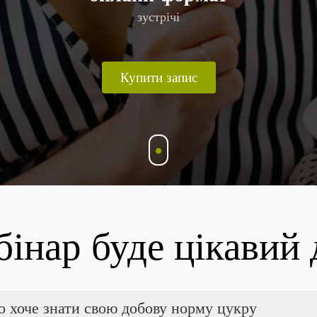
зустрічі
Купити запис
бінар буде цікавий 
о хоче знати свою добову норму цукру