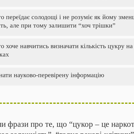
то переїдає солодощі і не розуміє як йому змен
сть, але при тому залишити “хоч трішки”
то хоче навчитись визначати кількість цукру на
тках
нати науково-перевірену інформацію
и фрази про те, що “цукор – це наркот