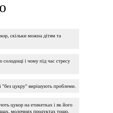
о
кор, скільки можна дітям та
 солодощі і чому під час стресу
і "без цукру" вирішують проблеми.
ють цукор на етикетках і як його
ощах, молочних продуктах тощо.