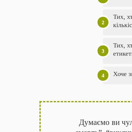
Тих, х
кількі
Тих, х
етике
Хоче з
Думаємо ви чул