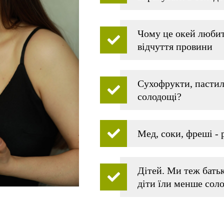
Чому це окей любити
відчуття провини
Сухофрукти, пастила
солодощі?
Мед, соки, фреші - 
Дітей. Ми теж батьк
діти їли менше сол