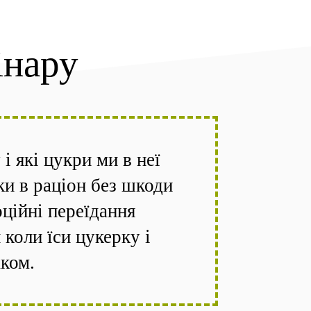
інару
 які цукри ми в неї
ки в раціон без шкоди
оційні переїдання
коли їси цукерку і
аком.