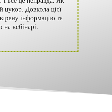
 І все це неправда. Як
й цукор. Довкола цієї
евірену інформацію та
 на вебінарі.