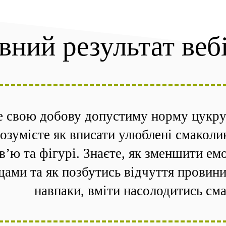
вний результат веб
е свою добову допустиму норму цукру і
озумієте як вписати улюблені смаколи
в’ю та фігурі. Знаєте, як зменшити ем
ами та як позбутись відчуття провини 
навпаки, вміти насолодитись см