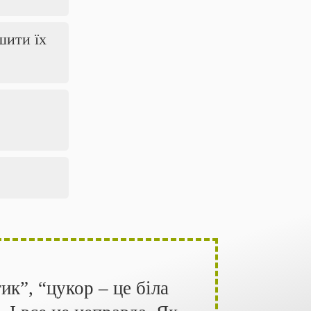
шити їх
ик”, “цукор – це біла