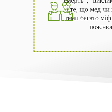
смерть”, “виклик
і те, що мед чи
теми багато міф
пояснюв