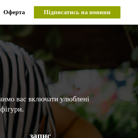
Оферта
Підписатись на новини
вчимо вас включати улюблені
 фігури.
запис