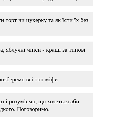
 торт чи цукерку та як їсти їх без
, яблучні чіпси - кращі за типові
розберемо всі топ міфи
и і розуміємо, що хочеться аби
одкого. Поговоримо.