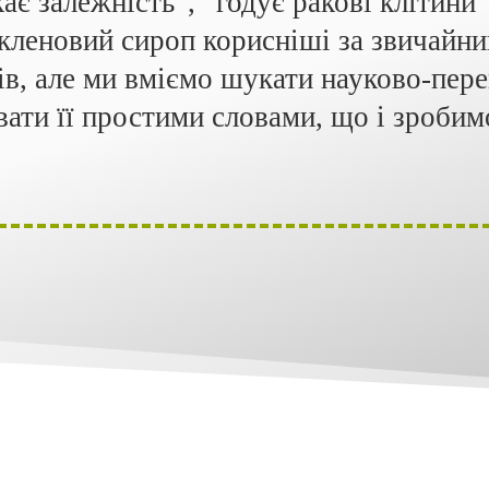
ає залежність”, “годує ракові клітини”.
 кленовий сироп корисніші за звичайни
ів, але ми вміємо шукати науково-пер
ати її простими словами, що і зробимо