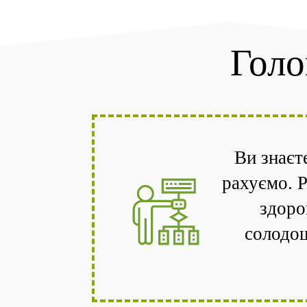
Голо
Ви знаєт
рахуємо. Р
здоро
солодощ