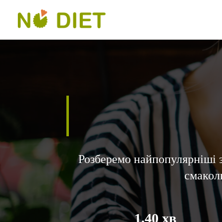
Розберемо найпопулярніші з
смаколи
1.40 хв