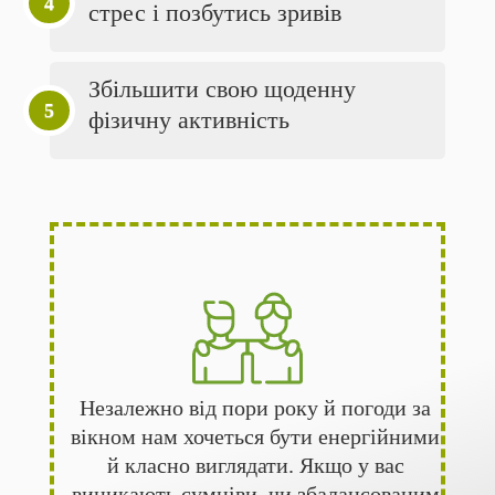
стрес і позбутись зривів
Збільшити свою щоденну
фізичну активність
Незалежно від пори року й погоди за
вікном нам хочеться бути енергійними
й класно виглядати. Якщо у вас
виникають сумніви, чи збалансованим