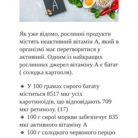
Як уже відомо, рослинні продукти
містять неактивний вітамін А, який в
організмі має перетворитися у
активний. Одним із найкращих
рослинних джерел вітаміну А є батат
( солодка картопля).
🔸 У 100 грамах сирого батату
міститься 8517 мкг усіх
каротиноїдів, що відповідають 709
мкг ретинолу. (17)
🔸 100 г сирої моркви забезпечує 835
мкг активного вітаміну А
🔸 100 г солодкого червоного перцю