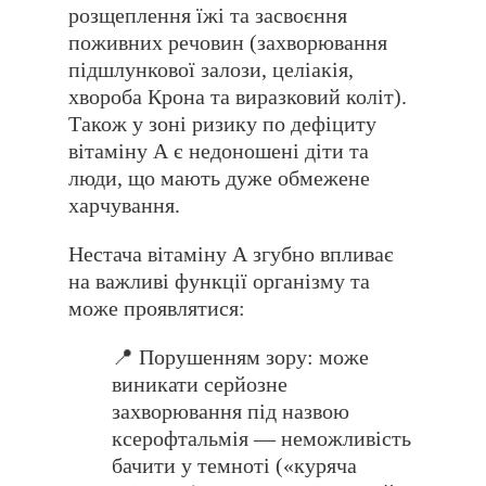
розщеплення їжі та засвоєння
поживних речовин (захворювання
підшлункової залози, целіакія,
хвороба Крона та виразковий коліт).
Також у зоні ризику по дефіциту
вітаміну А є недоношені діти та
люди, що мають дуже обмежене
харчування.
Нестача вітаміну А згубно впливає
на важливі функції організму та
може проявлятися:
📍 Порушенням зору: може
виникати серйозне
захворювання під назвою
ксерофтальмія — неможливість
бачити у темноті («куряча