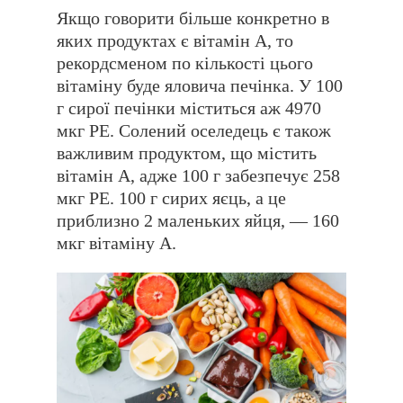
Якщо говорити більше конкретно в
яких продуктах є вітамін А, то
рекордсменом по кількості цього
вітаміну буде яловича печінка. У 100
г сирої печінки міститься аж 4970
мкг РЕ. Солений оселедець є також
важливим продуктом, що містить
вітамін А, адже 100 г забезпечує 258
мкг РЕ. 100 г сирих яєць, а це
приблизно 2 маленьких яйця, — 160
мкг вітаміну А.