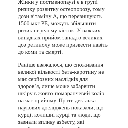
Жінки у постменопаузі є в групі
ризику розвитку остеопорозу, тому
дози вітаміну А, що перевищують
1500 мкг РЕ, можуть збільшити
ризик перелому кісток. У важких
випадках прийом занадто великих
доз ретинолу може призвести навіть
до коми та смерті.
Раніше вважалося, що споживання
великої кількості бета-каротину не
має серйозних наслідків для
здоровʼя, лише може забарвити
шкіру в жовто-помаранчевий колір
на час прийому. Проте декілька
наукових досліджень показали, що
курці, колишні курці та люди, що
зазнали впливу азбесту, які