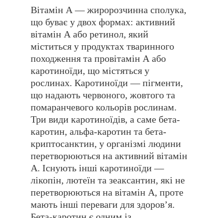
Вітамін А — жиророзчинна сполука,
що буває у двох формах: активний
вітамін А або ретинол, який
міститься у продуктах тваринного
походження та провітамін А або
каротиноїди, що містяться у
рослинах. Каротиноїди — пігменти,
що надають червоного, жовтого та
помаранчевого кольорів рослинам.
Три види каротиноїдів, а саме бета-
каротин, альфа-каротин та бета-
криптосанктин, у організмі людини
перетворюються на активний вітамін
А. Існують інші каротиноїди —
лікопін, лютеїн та зеаксантин, які не
перетворюються на вітамін А, проте
мають інші переваги для здоровʼя.
Бета-каротин є одним із