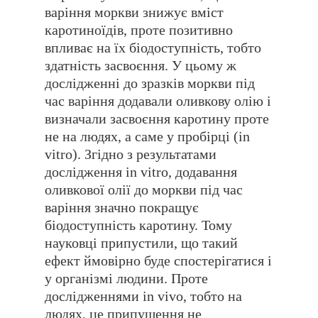
варіння моркви знижує вміст
каротиноїдів, проте позитивно
впливає на їх біодоступність, тобто
здатність засвоєння. У цьому ж
дослідженні до зразків моркви під
час варіння додавали оливкову олію і
визначали засвоєння каротину проте
не на людях, а саме у пробірці (in
vitro). Згідно з результатами
дослідження in vitro, додавання
оливкової олії до моркви під час
варіння значно покращує
біодоступність каротину. Тому
науковці припустили, що такий
ефект ймовірно буде спостерігатися і
у організмі людини. Проте
дослідженнями in vivo, тобто на
людях, це припущення не