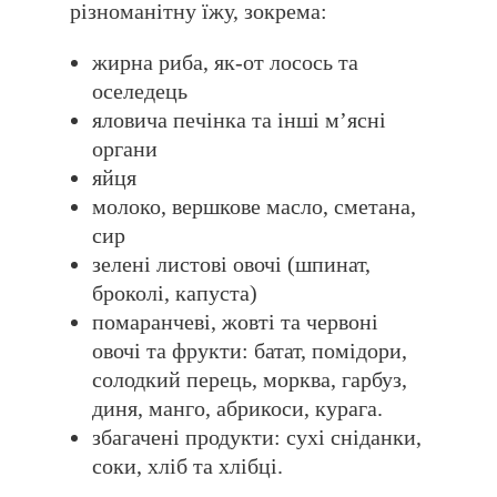
різноманітну їжу, зокрема:
жирна риба, як-от лосось та
оселедець
яловича печінка та інші мʼясні
органи
яйця
молоко, вершкове масло, сметана,
сир
зелені листові овочі (шпинат,
броколі, капуста)
помаранчеві, жовті та червоні
овочі та фрукти: батат, помідори,
солодкий перець, морква, гарбуз,
диня, манго, абрикоси, курага.
збагачені продукти: сухі сніданки,
соки, хліб та хлібці.