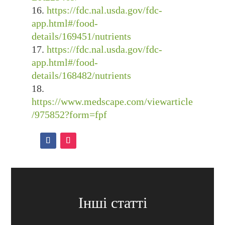
https://fdc.nal.usda.gov/fdc-
app.html#/food-
details/169451/nutrients
https://fdc.nal.usda.gov/fdc-
app.html#/food-
details/168482/nutrients
https://www.medscape.com/viewarticle
/975852?form=fpf
Інші статті