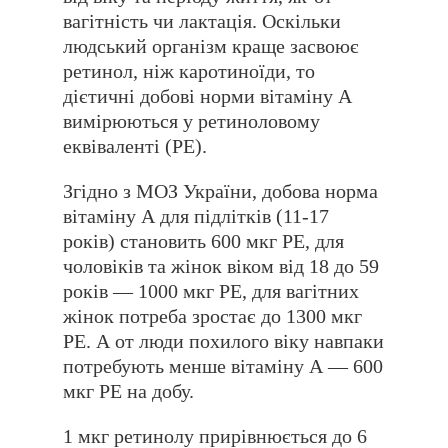
вагітність чи лактація. Оскільки
людський організм краще засвоює
ретинол, ніж каротиноїди, то
дієтичні добові норми вітаміну А
вимірюються у ретиноловому
еквіваленті (РЕ).
Згідно з МОЗ України, добова норма
вітаміну А для підлітків (11-17
років) становить 600 мкг РЕ, для
чоловіків та жінок віком від 18 до 59
років — 1000 мкг РЕ, для вагітних
жінок потреба зростає до 1300 мкг
РЕ. А от люди похилого віку навпаки
потребують менше вітаміну А — 600
мкг РЕ на добу.
1 мкг ретинолу прирівнюється до 6