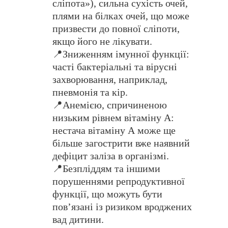
сліпота»), сильна сухість очей,
плями на білках очей, що може
призвести до повної сліпоти,
якщо його не лікувати.
📍Зниженням імунної функції:
часті бактеріальні та вірусні
захворювання, наприклад,
пневмонія та кір.
📍Анемією, спричиненою
низьким рівнем вітаміну А:
нестача вітаміну А може ще
більше загострити вже наявний
дефіцит заліза в організмі.
📍Безпліддям та іншими
порушеннями репродуктивної
функції, що можуть бути
повʼязані із ризиком вроджених
вад дитини.