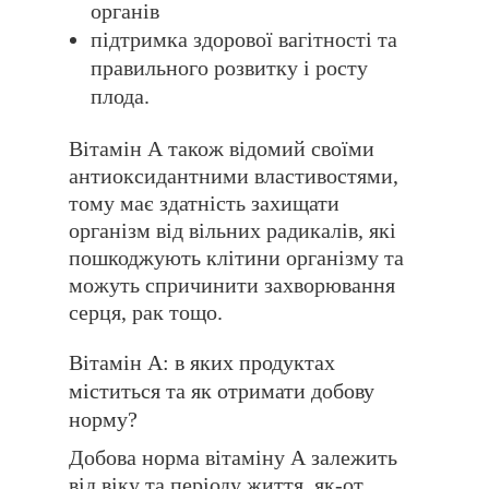
органів
підтримка здорової вагітності та
правильного розвитку і росту
плода.
Вітамін А також відомий своїми
антиоксидантними властивостями,
тому має здатність захищати
організм від вільних радикалів, які
пошкоджують клітини організму та
можуть спричинити захворювання
серця, рак тощо.
Вітамін А: в яких продуктах
міститься та як отримати добову
норму?
Добова норма вітаміну А залежить
від віку та періоду життя, як-от